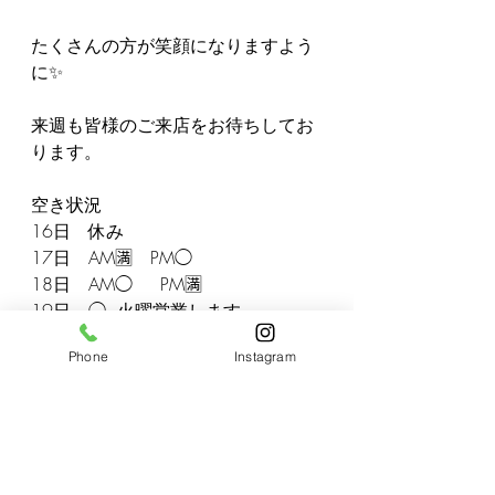
たくさんの方が笑顔になりますよう
に✨
来週も皆様のご来店をお待ちしてお
ります。
空き状況
16日　休み
17日　AM🈵　PM◯
18日　AM◯     PM🈵
19日　◯  火曜営業します
20日　15時まで
Phone
Instagram
21日　9時、15時のみ◯
22日　AM◯     PM🈵