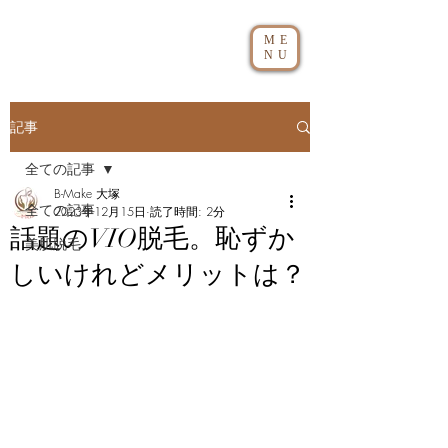
ME
NU
記事
全ての記事
B-Make 大塚
全ての記事
2023年12月15日
読了時間: 2分
話題のVIO脱毛。恥ずか
美肌脱毛
しいけれどメリットは？