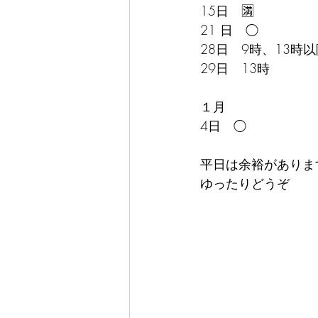
15日　🈵
21 日　◯
28日　9時、13時以
29日　13時
１月
4日　◯
平日は余裕があります🙆
ゆったりどうぞ