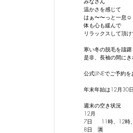
みなさん
温かさを感じて
はぁ〜〜っと一息☺️
体も心も緩んで
リラックスして頂け
寒い冬の脱毛を躊躇
是非、長袖の間にき
公式LINEでご予約
年末年始は12月30
週末の空き状況
12月
7日　  11時、12時
8日　🈵