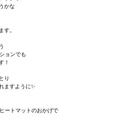
うかな
ます。
う
ーションでも
す！
とり
れますように✨
は、ヒートマットのおかげで