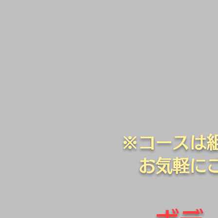
※​コース
​ お気軽に