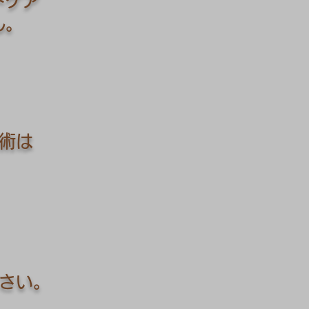
トケア
ん。
術は
さい。